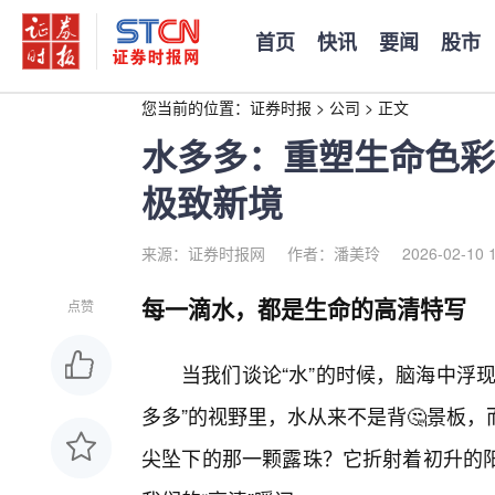
首页
快讯
要闻
股市
您当前的位置：
证券时报
>
公司
>
正文
水多多：重塑生命色彩
极致新境
来源：证券时报网
作者：潘美玲
2026-02-10 
每一滴水，都是生命的高清特写
点赞
当我们谈论“水”的时候，脑海中浮
多多”的视野里，水从来不是背🤔景板
尖坠下的那一颗露珠？它折射着初升的