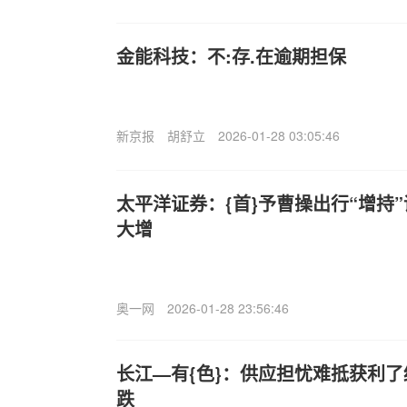
金能科技：不:存.在逾期担保
新京报
胡舒立
2026-01-28 03:05:46
太平洋证券：{首}予曹操出行“增持”
大增
奥一网
2026-01-28 23:56:46
长江—有{色}：供应担忧难抵获利了
跌