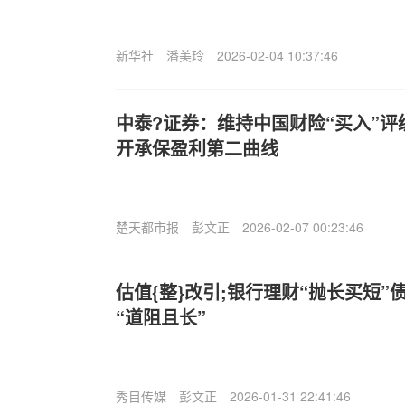
新华社
潘美玲
2026-02-04 10:37:46
中泰?证券：维持中国财险“买入”评
开承保盈利第二曲线
楚天都市报
彭文正
2026-02-07 00:23:46
估值{整}改引;银行理财“抛长买短”
“道阻且长”
秀目传媒
彭文正
2026-01-31 22:41:46